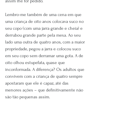
assim lhe for pedido.
Lembro-me também de uma cena em que 
uma criança de oito anos colocava suco no 
seu copo (com uma jarra grande e cheia) e 
derrubou grande parte pela mesa. Ao seu 
lado uma outra de quatro anos, com a maior 
propriedade, pegou a jarra e colocou suco 
em seu copo sem derramar uma gota. A de 
oito olhou estupefata, quase que 
inconformada. A diferença? Os adultos que 
convivem com a criança de quatro sempre 
apostaram que ele é capaz, até das 
menores ações – que definitivamente não 
são tão pequenas assim.
Pela nossa experiência de um ano na Casa, 
posso dizer que as crianças ficam muito 
realizadas quando reconhecem sua 